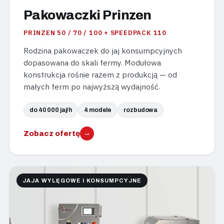
Pakowaczki Prinzen
PRINZEN 50 / 70 / 100 + SPEEDPACK 110
Rodzina pakowaczek do jaj konsumpcyjnych
dopasowana do skali fermy. Modułowa
konstrukcja rośnie razem z produkcją — od
małych ferm po najwyższą wydajność.
do 40 000 jaj/h
4 modele
rozbudowa
Zobacz ofertę
→
JAJA WYLĘGOWE I KONSUMPCYJNE