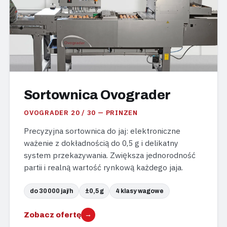
Sortownica Ovograder
OVOGRADER 20 / 30 — PRINZEN
Precyzyjna sortownica do jaj: elektroniczne
ważenie z dokładnością do 0,5 g i delikatny
system przekazywania. Zwiększa jednorodność
partii i realną wartość rynkową każdego jaja.
do 30 000 jaj/h
±0,5 g
4 klasy wagowe
Zobacz ofertę
→