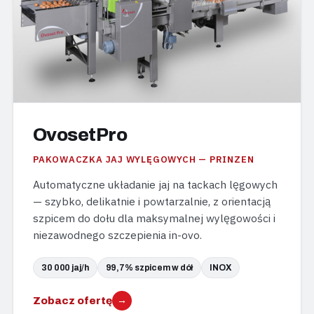
OvosetPro
PAKOWACZKA JAJ WYLĘGOWYCH — PRINZEN
Automatyczne układanie jaj na tackach lęgowych
— szybko, delikatnie i powtarzalnie, z orientacją
szpicem do dołu dla maksymalnej wylęgowości i
niezawodnego szczepienia in-ovo.
30 000 jaj/h
99,7% szpicem w dół
INOX
Zobacz ofertę
→